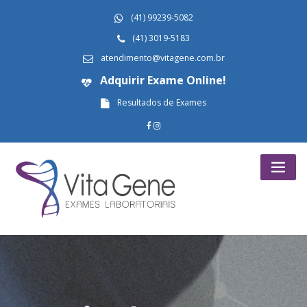
Skip
(41) 99239-5082
to
content
(41) 3019-5183
atendimento@vitagene.com.br
Adquirir Exame Online!
Resultados de Exames