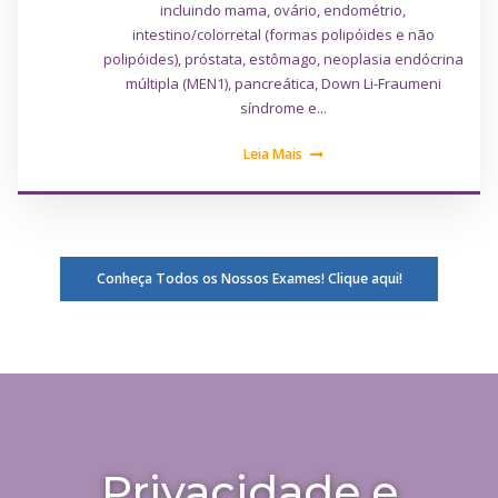
incluindo mama, ovário, endométrio,
intestino/colorretal (formas polipóides e não
polipóides), próstata, estômago, neoplasia endócrina
múltipla (MEN1), pancreática, Down Li-Fraumeni
síndrome e...
Leia Mais
Conheça Todos os Nossos Exames! Clique aqui!
Privacidade e