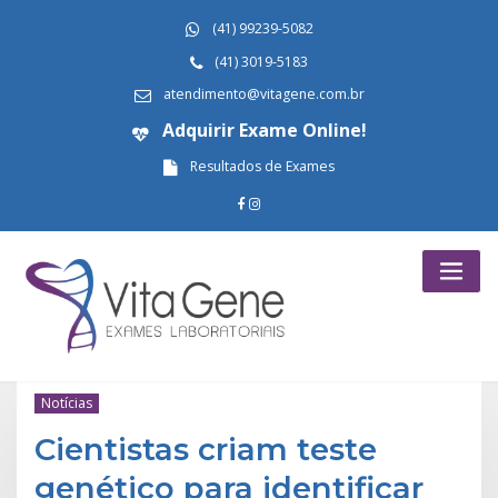
Skip
(41) 99239-5082
to
content
(41) 3019-5183
atendimento@vitagene.com.br
Adquirir Exame Online!
Resultados de Exames
Notícias
Cientistas criam teste
genético para identificar